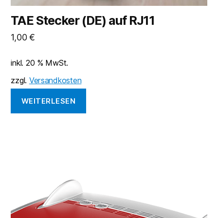
TAE Stecker (DE) auf RJ11
1,00
€
inkl. 20 % MwSt.
zzgl.
Versandkosten
WEITERLESEN
Dieses
Produkt
weist
mehrere
Varianten