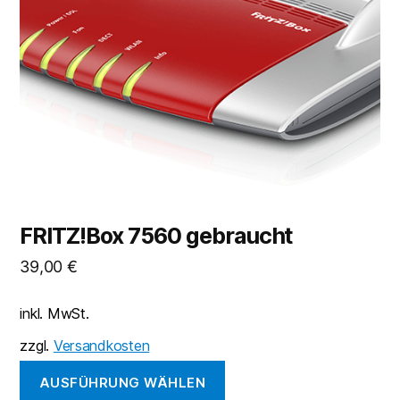
auf.
Die
Optionen
können
auf
der
Produktseite
gewählt
werden
FRITZ!Box 7560 gebraucht
39,00
€
inkl. MwSt.
zzgl.
Versandkosten
AUSFÜHRUNG WÄHLEN